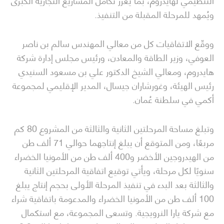
ويُمهد للمرحلة المقبلة من التنفيذ.
ووقّع الاتفاقيات كل من معالي المهندس سالم بن ناصر
العوفي، وزير الطاقة والمعادن، ورئيس مجلس إدارة شركة
هايدروم، ومعالي الشيخ الدكتور علي بن مسعود السنيدي
رئيس الهيئة، وغورشاران جيسال، المدير الإقليمي لمجموعة
أكمي في سلطنة عُمان.
وتبلغ مساحة المرحلتين الثانية والثالثة من المشروع 80 كم
مربعًا، ومن المتوقع أن يبلغ إنتاجهما حوالي 71 ألف طن
من الهيدروجين الأخضر و400 ألف طن من الأمونيا الخضراء
سنويًا لكل مرحلة، ويأتي توقيع اتفاقية المرحلتين الثانية
والثالثة بعد البدء في تنفيذ المرحلة الأولى بحجم إنتاج يبلغ
100 ألف طن من الأمونيا الخضراء والمدعومة باتفاقية شراء
مع شركة يارا النرويجية. وتسعى المجموعة، مع استكمال