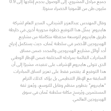
جميع مراحل المشروع، إلى الوصول بحجم إنتاجها إلى 0.9
مليون طن من الأمونيا الخضراء سنويًا.
وقال المهندس عبدالعزيز الشيذاني، المدير العام لشركة
هايدروم: يمثّل هذا التوقيع خطوة محورية أخرى في خارطة
طريق هايدروم لتوسعة محفظة متكاملة من مشاريع
الهيدروجين الأخضر في سلطنة عُمان، حيث يستكمل إدراج
أحد أوائل مشاريع الهيدروجين والمحدد ضمن مساق
المبادرات القائمة بمراحله المختلفة ضمن الإطار الوطني
الذي تتولى هايدروم الإشراف على تنفيذه، مشيرًا إلى أن
هذا التوقيع لا يقتصر فقط على تعزيز اتساق المبادرات
السابقة مع الإطار التنظيمي بل يؤكد كذلك التزام
"هايدروم" بتطوير منظم وقابل للتوسع، ويُعزز ثقة
المستثمرين ويُرسخ مكانة سلطنة عُمان في سوق
الهيدروجين العالمي.