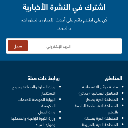
اشترك في النشرة الأخبارية
كُن على اطلاع دائم على أحدث الأخبار، والتطورات،
والمزيد.
سجل
المناطق
روابط ذات صلة
مدينة خزائن الاقتصادية
وزارة التجارة والصناعة وترويج
opens in a new window
المناطق الصناعية (مدائن)
الاستثمار
المنطقة الحرة بصحار
البوابة الموحدة للخدمات
 opens in a new window
المنطقة الاقتصادية الخاصة
الحكومية
pens in a new window
بالدقم
وزارة العمل
المنطقة الحرة بصلالة
وزارة الثروة الزراعية والسمكية
ens in a new window
المنطقة الحرة بالمزيونة
وموارد المياه