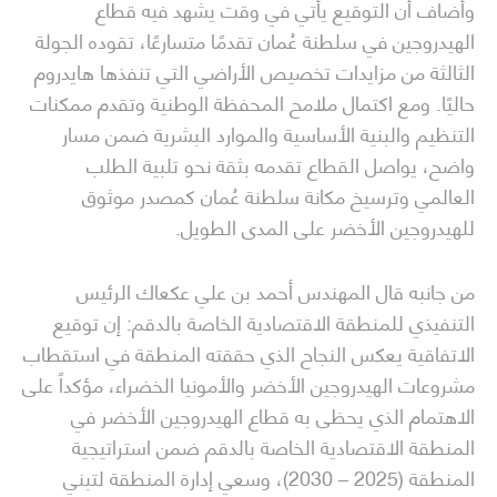
وأضاف أن التوقيع يأتي في وقت يشهد فيه قطاع
الهيدروجين في سلطنة عُمان تقدمًا متسارعًا، تقوده الجولة
الثالثة من مزايدات تخصيص الأراضي التي تنفذها هايدروم
حاليًا. ومع اكتمال ملامح المحفظة الوطنية وتقدم ممكنات
التنظيم والبنية الأساسية والموارد البشرية ضمن مسار
واضح، يواصل القطاع تقدمه بثقة نحو تلبية الطلب
العالمي وترسيخ مكانة سلطنة عُمان كمصدر موثوق
للهيدروجين الأخضر على المدى الطويل.
من جانبه قال المهندس أحمد بن علي عكعاك الرئيس
التنفيذي للمنطقة الاقتصادية الخاصة بالدقم: إن توقيع
الاتفاقية يعكس النجاح الذي حققته المنطقة في استقطاب
مشروعات الهيدروجين الأخضر والأمونيا الخضراء، مؤكداً على
الاهتمام الذي يحظى به قطاع الهيدروجين الأخضر في
المنطقة الاقتصادية الخاصة بالدقم ضمن استراتيجية
المنطقة (2025 – 2030)، وسعي إدارة المنطقة لتبني