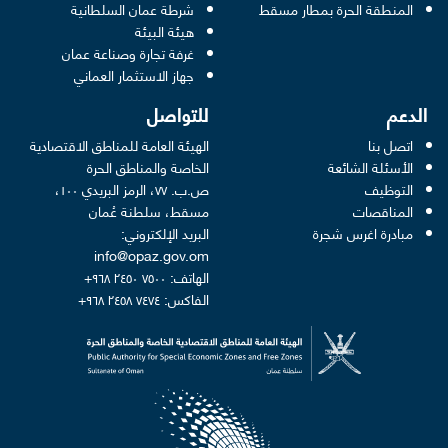
 new window
المنطقة الحرة بمطار مسقط
شرطة عمان السلطانية
pens in a new window
هيئة البيئة
new window
غرفة تجارة وصناعة عمان
 new window
جهاز الاستثمار العماني
الدعم
للتواصل
اتصل بنا
الهيئة العامة للمناطق الاقتصادية
الأسئلة الشائعة
الخاصة والمناطق الحرة
التوظيف
ص.ب. ٧٧، الرمز البريدي ١٠٠،
المناقصات
مسقط، سلطنة عُمان
مبادرة اغرس شجرة
البريد الإلكتروني:
info@opaz.gov.om
الهاتف: ٧٥٠٠ ٢٤٥٠ ٩٦٨+
الفاكس: ٧٤٧٤ ٢٤٥٨ ٩٦٨+