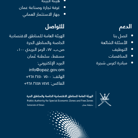
هيئة البيئة
new window
غرفة تجارة وصناعة عمان
 new window
جهاز الاستثمار العماني
الدعم
للتواصل
اتصل بنا
الهيئة العامة للمناطق الاقتصادية
الأسئلة الشائعة
الخاصة والمناطق الحرة
التوظيف
ص.ب. ٧٧، الرمز البريدي ١٠٠،
المناقصات
مسقط، سلطنة عُمان
مبادرة اغرس شجرة
البريد الإلكتروني:
info@opaz.gov.om
الهاتف: ٧٥٠٠ ٢٤٥٠ ٩٦٨+
الفاكس: ٧٤٧٤ ٢٤٥٨ ٩٦٨+