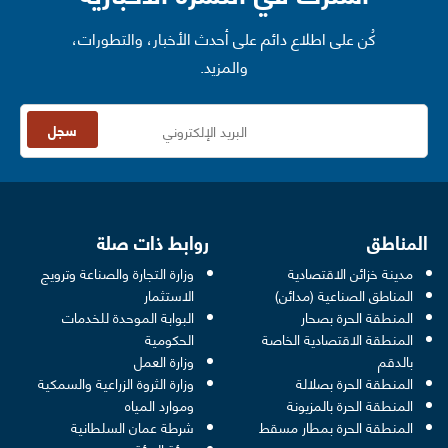
كُن على اطلاع دائم على أحدث الأخبار، والتطورات،
والمزيد.
سجل
المناطق
روابط ذات صلة
مدينة خزائن الاقتصادية
وزارة التجارة والصناعة وترويج
opens in a new window
المناطق الصناعية (مدائن)
الاستثمار
المنطقة الحرة بصحار
البوابة الموحدة للخدمات
 opens in a new window
المنطقة الاقتصادية الخاصة
الحكومية
pens in a new window
بالدقم
وزارة العمل
المنطقة الحرة بصلالة
وزارة الثروة الزراعية والسمكية
ens in a new window
المنطقة الحرة بالمزيونة
وموارد المياه
 new window
المنطقة الحرة بمطار مسقط
شرطة عمان السلطانية
pens in a new window