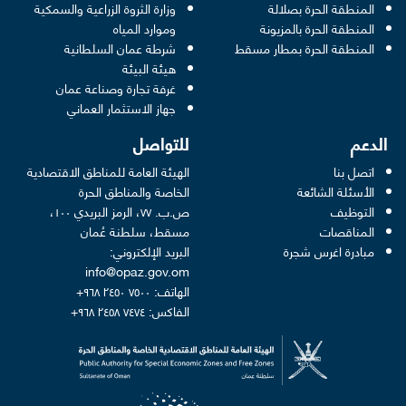
المنطقة الحرة بصلالة
وزارة الثروة الزراعية والسمكية
ens in a new window
المنطقة الحرة بالمزيونة
وموارد المياه
 new window
المنطقة الحرة بمطار مسقط
شرطة عمان السلطانية
pens in a new window
هيئة البيئة
new window
غرفة تجارة وصناعة عمان
 new window
جهاز الاستثمار العماني
الدعم
للتواصل
اتصل بنا
الهيئة العامة للمناطق الاقتصادية
الأسئلة الشائعة
الخاصة والمناطق الحرة
التوظيف
ص.ب. ٧٧، الرمز البريدي ١٠٠،
المناقصات
مسقط، سلطنة عُمان
مبادرة اغرس شجرة
البريد الإلكتروني:
info@opaz.gov.om
الهاتف: ٧٥٠٠ ٢٤٥٠ ٩٦٨+
الفاكس: ٧٤٧٤ ٢٤٥٨ ٩٦٨+