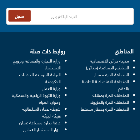
سجل
المناطق
روابط ذات صلة
مدينة خزائن الاقتصادية
وزارة التجارة والصناعة وترويج
opens in a new window
المناطق الصناعية (مدائن)
الاستثمار
المنطقة الحرة بصحار
البوابة الموحدة للخدمات
 opens in a new window
المنطقة الاقتصادية الخاصة
الحكومية
pens in a new window
بالدقم
وزارة العمل
المنطقة الحرة بصلالة
وزارة الثروة الزراعية والسمكية
ens in a new window
المنطقة الحرة بالمزيونة
وموارد المياه
 new window
المنطقة الحرة بمطار مسقط
شرطة عمان السلطانية
pens in a new window
هيئة البيئة
new window
غرفة تجارة وصناعة عمان
 new window
جهاز الاستثمار العماني