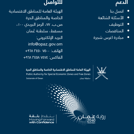
الدعم
للتواصل
اتصل بنا
الهيئة العامة للمناطق الاقتصادية
الأسئلة الشائعة
الخاصة والمناطق الحرة
التوظيف
ص.ب. ٧٧، الرمز البريدي ١٠٠،
المناقصات
مسقط، سلطنة عُمان
مبادرة اغرس شجرة
البريد الإلكتروني:
info@opaz.gov.om
الهاتف: ٧٥٠٠ ٢٤٥٠ ٩٦٨+
الفاكس: ٧٤٧٤ ٢٤٥٨ ٩٦٨+