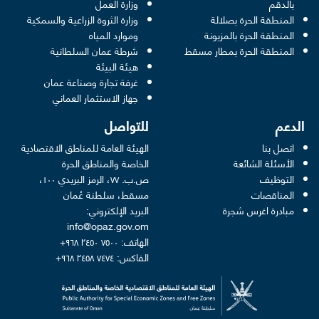
pens in a new window
بالدقم
وزارة العمل
المنطقة الحرة بصلالة
وزارة الثروة الزراعية والسمكية
ens in a new window
المنطقة الحرة بالمزيونة
وموارد المياه
 new window
المنطقة الحرة بمطار مسقط
شرطة عمان السلطانية
pens in a new window
هيئة البيئة
new window
غرفة تجارة وصناعة عمان
 new window
جهاز الاستثمار العماني
الدعم
للتواصل
اتصل بنا
الهيئة العامة للمناطق الاقتصادية
الأسئلة الشائعة
الخاصة والمناطق الحرة
التوظيف
ص.ب. ٧٧، الرمز البريدي ١٠٠،
المناقصات
مسقط، سلطنة عُمان
مبادرة اغرس شجرة
البريد الإلكتروني:
info@opaz.gov.om
الهاتف: ٧٥٠٠ ٢٤٥٠ ٩٦٨+
الفاكس: ٧٤٧٤ ٢٤٥٨ ٩٦٨+